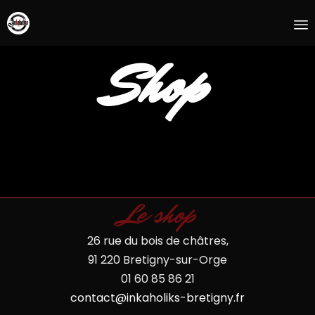
S
Shop
t
c
Le shop
26 rue du bois de châtres,
91 220 Bretigny-sur-Orge
01 60 85 86 21
contact@inkaholiks-bretigny.fr